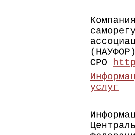
Компани
саморег
ассоциа
(НАУФОР
СРО
htt
Информа
услуг
Информа
Централ