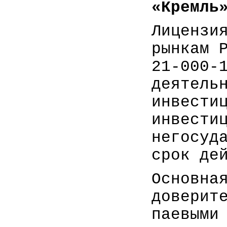
«Кремль
Лицензи
рынкам 
21-000-
деятель
инвести
инвести
негосуд
срок де
Основна
доверит
паевыми