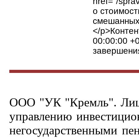
href="/spr
о стоимост
смешанных 
</p>Контен
00:00:00 +
завершения
ООО "УК "Кремль". Лиц
управлению инвестици
негосударственными пе